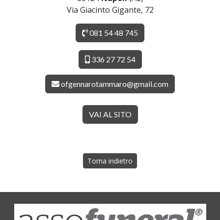
Via Giacinto Gigante, 72
081 54 48 745
336 27 72 54
ofgennarotammaro@gmail.com
VAI AL SITO
Torna indietro