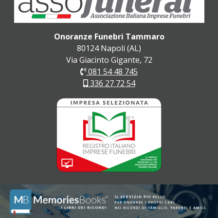
Onoranze Funebri Tammaro
80124 Napoli (AL)
Via Giacinto Gigante, 72
081 54 48 745
336 27 72 54